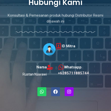
Hubungi Kami
Konsultasi & Pemesanan produk hubungi Distributor Resmi
dibawah ini
ID Mitra
Nama
Whatsapp
+6285711885744
Rustan Nawawi
W
F
I
h
a
n
a
c
s
t
e
t
s
b
a